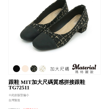
跟鞋 MIT加大尺碼質感拼接跟鞋
TG72511
※此款版型偏小
台灣製造